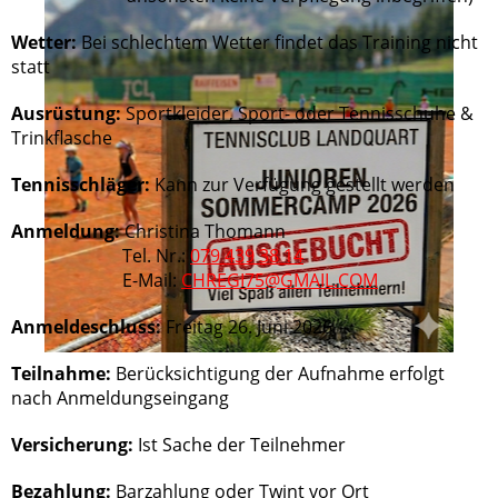
Wetter:
Bei schlechtem Wetter findet das Training nicht
statt
Ausrüstung:
Sportkleider, Sport- oder Tennisschuhe &
Trinkflasche
Tennisschläger:
Kann zur Verfügung gestellt werden
Anmeldung:
Christina Thomann
Tel. Nr.:
079 439 38 14
E-Mail:
CHREGI75@GMAIL.COM
Anmeldeschluss:
Freitag 26. Juni 2026
Teilnahme:
Berücksichtigung der Aufnahme erfolgt
nach Anmeldungseingang
Versicherung:
Ist Sache der Teilnehmer
Bezahlung:
Barzahlung oder Twint vor Ort