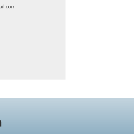
il.com
n