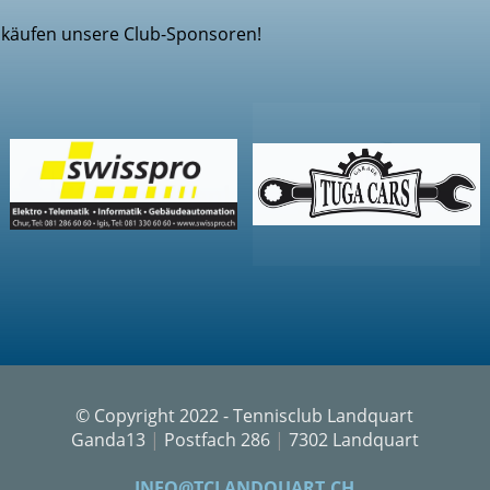
inkäufen unsere Club-Sponsoren!
© Copyright 2022 - Tennisclub Landquart
Ganda13
|
Postfach 286
|
7302 Landquart
INFO@TCLANDQUART.CH