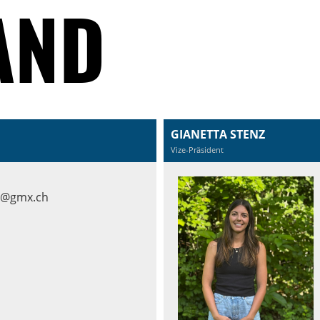
AND
GIANETTA STENZ
Vize-Präsident
r@gmx.ch