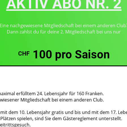
AKTIV ABO NR. 2
Eine nachgewiesene Mitgliedschaft bei einem anderen Club
Dann zahlst du für deine 2. Mitgliedschaft bei uns nur
100 pro Saison
CHF
aximal erfülltem 24. Lebensjahr für 160 Franken.
iesener Mitgliedschaft bei einem anderen Club.
 mit dem 10. Lebensjahr gratis und bis und mit dem 17. Le
Plätzen spielen, sind Sie dem Gästereglement unterstellt.
eitrittsgesuch.