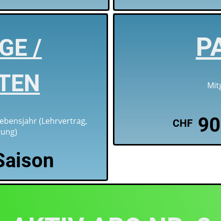
P
GE /
TEN
Mitglieder 
90
Lebensjahr (Lehrvertrag,
CHF
gung)
Saison