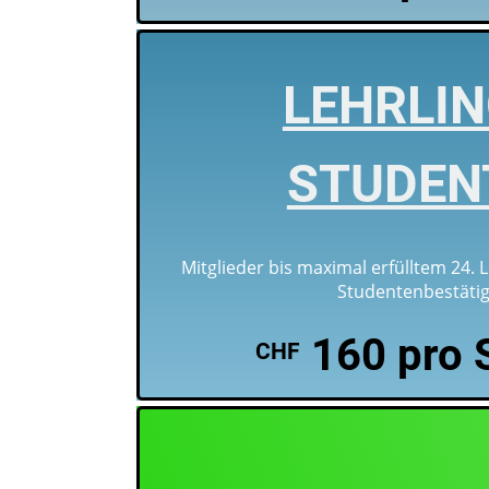
LEHRLIN
STUDEN
Mitglieder bis maximal erfülltem 24. 
Studentenbestäti
160 pro 
CHF