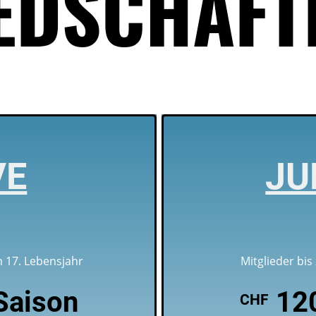
EDSCHAFT
VE
JU
m 17. Lebensjahr
Mitglieder bis
Saison
120
CHF